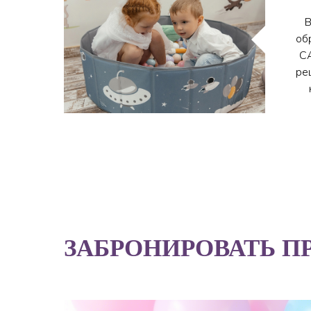
В
об
С
ре
ЗАБРОНИРОВАТЬ П