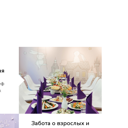
ня
еф
.
Забота о взрослых и