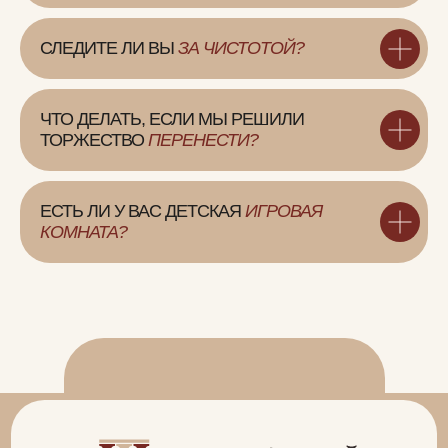
СЛЕДИТЕ ЛИ ВЫ
ЗА ЧИСТОТОЙ?
СВЯЖИТЕСЬ С НАМИ, ЧТОБЫ
ЗАКАЗАТЬ ИНДВИДУАЛЬНОЕ
ЧТО ДЕЛАТЬ, ЕСЛИ МЫ РЕШИЛИ
МЕРОПРИЯТИЕ
ТОРЖЕСТВО
ПЕРЕНЕСТИ?
Оставить заявку
ЕСТЬ ЛИ У ВАС ДЕТСКАЯ
ИГРОВАЯ
КОМНАТА?
Оферта
Политика конфиденциальности
Реквизиты
сайт создан
Студия МЕВА
© НЕВСКИЙ ФУРШЕТ, 2026