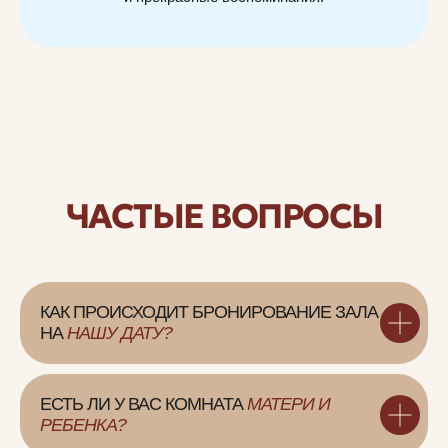
СВЯЖИТЕСЬ С НАМИ
Мы на связи по будням с 10 до 19
ЧАСТЫЕ ВОПРОСЫ
+7 (812) 242-80-42
nevskifurshet@yandex.ru
Связаться в мессенджере
КАК ПРОИСХОДИТ БРОНИРОВАНИЕ ЗАЛА
НА
НАШУ ДАТУ?
АДРЕС
г. Санкт-Петербург, улица
Радищева, 27
ЕСТЬ ЛИ У ВАС КОМНАТА
МАТЕРИ И
ЕЖЕДНЕВНО 10:00 – 19:00
РЕБЕНКА?