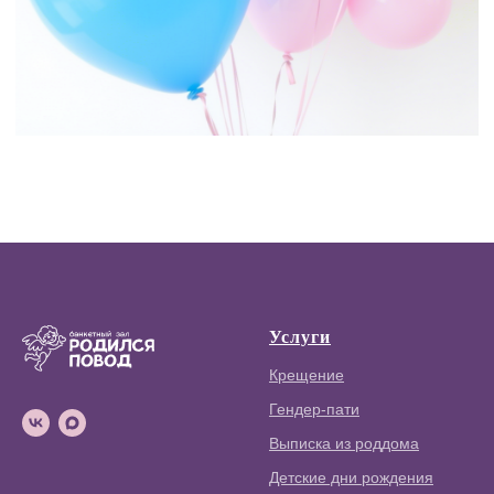
Услуги
Крещение
Гендер-пати
Выписка из роддома
Детские дни рождения