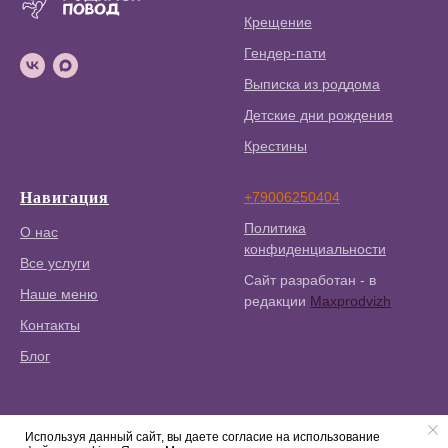
Крещение
Гендер-пати
Выписка из роддома
Детские дни рождения
Крестины
Навигация
+79006250404
Политика
О нас
конфиденциальности
Все услуги
Сайт разработан - в
Наше меню
редакции
Maxprodvizh
Контакты
Блог
Используя данный сайт, вы даете согласие на использование